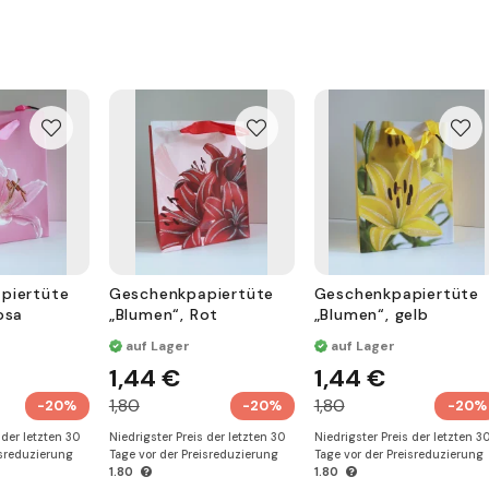
piertüte
Geschenkpapiertüte
Geschenkpapiertüte
osa
„Blumen“, Rot
„Blumen“, gelb
auf Lager
auf Lager
1,44 €
1,44 €
1,80
1,80
-20%
-20%
-20%
 der letzten 30
Niedrigster Preis der letzten 30
Niedrigster Preis der letzten 3
isreduzierung
Tage vor der Preisreduzierung
Tage vor der Preisreduzierung
1.80
1.80