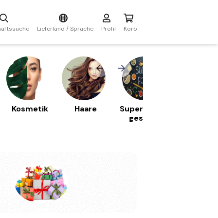
äftssuche
Lieferland / Sprache
Profil
Korb
Kosmetik
Haare
Superfoods -
Hygien
gesunde
Ernährung