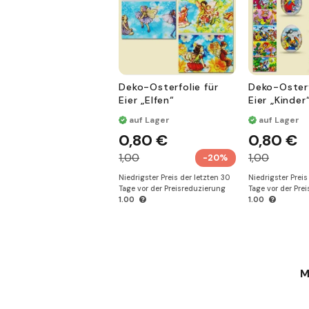
Deko-Osterfolie für
Deko-Osterf
Eier „Elfen“
Eier „Kinder
auf Lager
auf Lager
0,80 €
0,80 €
1,00
1,00
-20%
Niedrigster Preis der letzten 30
Niedrigster Preis
Tage vor der Preisreduzierung
Tage vor der Pre
1.00
1.00
M