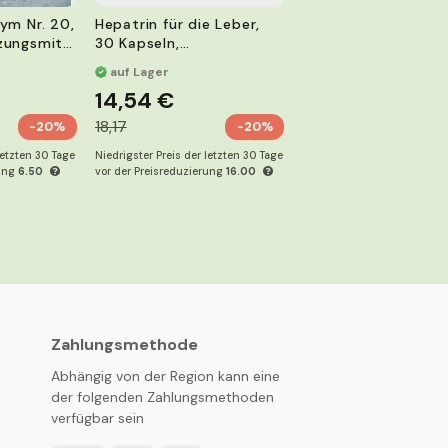
Creme-Balsam Bien
ym Nr. 20,
Hepatrin für die Leber,
und Hodroitin, 75 m
zungsmitt
30 Kapseln,
Nahrungsergänzungsmitt
auf Lager
auf Lager
el
3,04 €
14,54 €
3,80
18,17
-20%
-20%
Niedrigster Preis der letzte
letzten 30 Tage
Niedrigster Preis der letzten 30 Tage
vor der Preisreduzierung
3.
rung
6.50
vor der Preisreduzierung
16.00
Zahlungsmethode
Abhängig von der Region kann eine
der folgenden Zahlungsmethoden
verfügbar sein