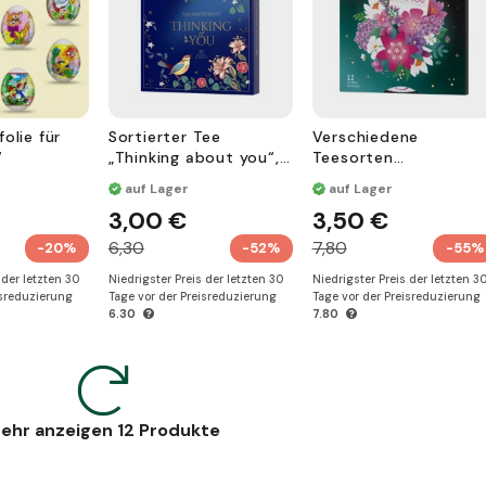
olie für
Sortierter Tee
Verschiedene
“
„Thinking about you“,
Teesorten
Geschenkverpackung,
Frühlingszauber,
auf Lager
auf Lager
20 Beutel
Geschenk, Rad drehen
3,00 €
3,50 €
Wunsch öffnen, 12
Beutel
6,30
7,80
-20%
-52%
-55%
 der letzten 30
Niedrigster Preis der letzten 30
Niedrigster Preis der letzten 3
isreduzierung
Tage vor der Preisreduzierung
Tage vor der Preisreduzierung
6.30
7.80
ehr anzeigen 12 Produkte