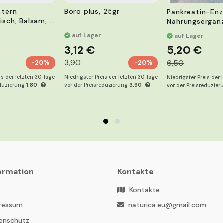
Stern
Boro plus, 25gr
Pankreatin-Enz
isch, Balsam, 4
Nahrungsergän
el
auf Lager
auf Lager
3,12 €
5,20 €
3,90
6,50
-20%
-20%
is der letzten 30 Tage
Niedrigster Preis der letzten 30 Tage
Niedrigster Preis der 
eduzierung
1.80
vor der Preisreduzierung
3.90
vor der Preisreduzie
ormation
Kontakte
B
Kontakte
ressum
naturica.eu@gmail.com
enschutz