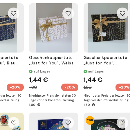
piertüte
Geschenkpapiertüte
Geschenkpapiertüte
u“, Blau
„Just for You“, Weiss
„Just for You“,
Schwarz
auf Lager
auf Lager
1,44 €
1,44 €
1,80
1,80
-20%
-20%
-20%
 der letzten 30
Niedrigster Preis der letzten 30
Niedrigster Preis der letzten 3
isreduzierung
Tage vor der Preisreduzierung
Tage vor der Preisreduzierung
1.80
1.80
TOP