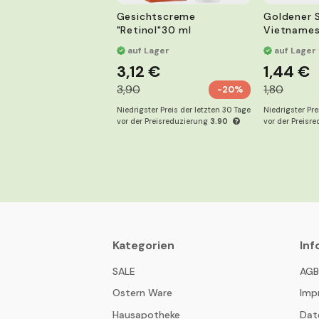
Gesichtscreme
Goldener 
"Retinol"30 ml
Vietnames
g
auf Lager
auf Lager
3,12 €
1,44 €
3,90
1,80
-20%
Niedrigster Preis der letzten 30 Tage
Niedrigster Pre
vor der Preisreduzierung
3.90
vor der Preisr
Kategorien
Inf
SALE
AG
Ostern Ware
Imp
Hausapotheke
Dat