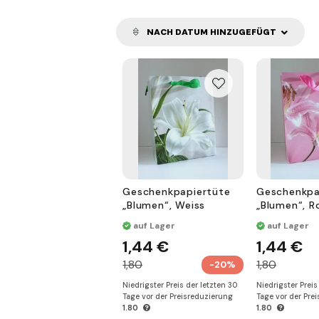
NACH DATUM HINZUGEFÜGT
Geschenkpapiertüte
Geschenkpa
„Blumen“, Weiss
„Blumen“, R
auf Lager
auf Lager
1,44 €
1,44 €
1,80
1,80
-20%
Niedrigster Preis der letzten 30
Niedrigster Preis
Tage vor der Preisreduzierung
Tage vor der Pre
1.80
1.80