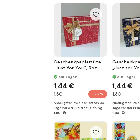
Geschenkpapiertüte
Geschenkpa
„Just for You“, Rot
„Just for Yo
auf Lager
auf Lager
1,44 €
1,44 €
1,80
1,80
-20%
Niedrigster Preis der letzten 30
Niedrigster Preis
Tage vor der Preisreduzierung
Tage vor der Pre
1.80
1.80