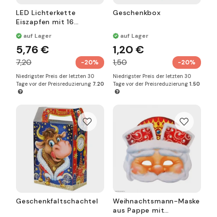
LED Lichterkette
Geschenkbox
Eiszapfen mit 16
multicolor LED's, 2,4 m
auf Lager
auf Lager
Licht Beleuchtung
5,76 €
1,20 €
7,20
1,50
-20%
-20%
Niedrigster Preis der letzten 30
Niedrigster Preis der letzten 30
Tage vor der Preisreduzierung
7.20
Tage vor der Preisreduzierung
1.50
Geschenkfaltschachtel
Weihnachtsmann-Maske
aus Pappe mit