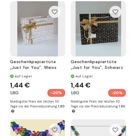
Geschenkpapiertüte
Geschenkpapiertüte
„Just for You“, Weiss
„Just for You“, Schwarz
auf Lager
auf Lager
1,44 €
1,44 €
1,80
1,80
-20%
-20%
Niedrigster Preis der letzten 30
Niedrigster Preis der letzten 30
Tage vor der Preisreduzierung
1.80
Tage vor der Preisreduzierung
1.80