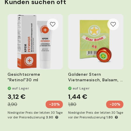
Kunden suchen oft
Gesichtscreme
Goldener Stern
B
"Retinol"30 ml
Vietnamesisch, Balsam, 4
g
auf Lager
auf Lager
3,12 €
1,44 €
3,90
1,80
-20%
-20%
Niedrigster Preis der letzten 30 Tage
Niedrigster Preis der letzten 30 Tage
N
vor der Preisreduzierung
3.90
vor der Preisreduzierung
1.80
v