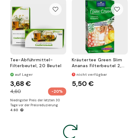
Tee-Abführmittel-
Kräutertee Green Slim
Filterbeutel, 20 Beutel
Ananas Filterbeutel 2,0
g je 30 Stk
auf Lager
nicht verfügbar
3,68 €
5,50 €
4,60
-20%
Niedrigster Preis der letzten 30
Tage vor der Preisreduzierung
4.60