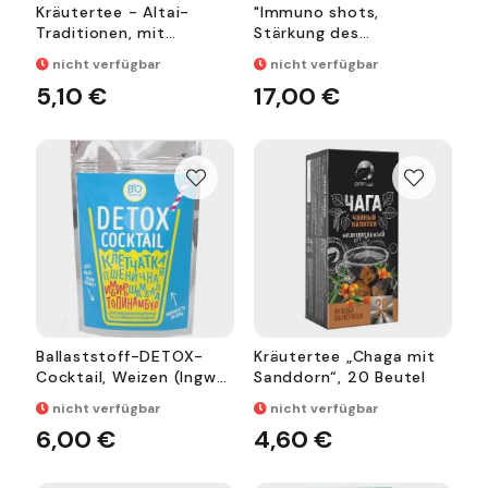
Kräutertee - Altai-
"Immuno shots,
Traditionen, mit
Stärkung des
Tannenzapfen, 50 g
Immunsystems,10
nicht verfügbar
nicht verfügbar
FLASCHEN,
5,10 €
17,00 €
Nahrungsergänzungsmit
tel
Ballaststoff-DETOX-
Kräutertee „Chaga mit
Cocktail, Weizen (Ingwer
Sanddorn“, 20 Beutel
/ Topinambur) 150g
nicht verfügbar
nicht verfügbar
6,00 €
4,60 €