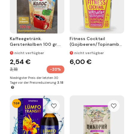
Kaffeegetränk.
Fitness Cocktail
Gerstenkolben 100 gr.
(Gojibeeren/Topinambur
Softpack
) 150 g
nicht verfügbar
nicht verfügbar
2,54 €
6,00 €
3,18
-20%
Niedrigster Preis der letzten 30
Tage vor der Preisreduzierung
3.18
TOP