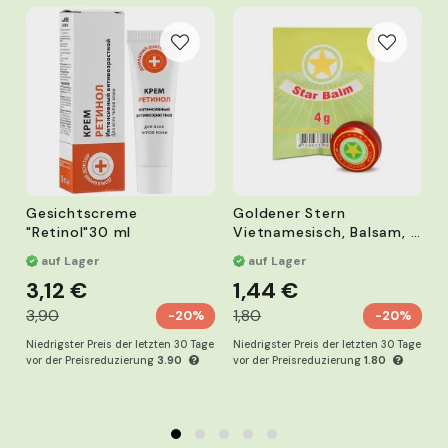
Gesichtscreme
Goldener Stern
B
"Retinol"30 ml
Vietnamesisch, Balsam, 4
g
auf Lager
auf Lager
3,12 €
1,44 €
3,90
1,80
-20%
-20%
Niedrigster Preis der letzten 30 Tage
Niedrigster Preis der letzten 30 Tage
N
vor der Preisreduzierung
3.90
vor der Preisreduzierung
1.80
v