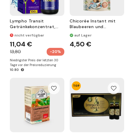
Lympho Transit
Chicorée Instant mit
Getränkekonzentrat,
Blaubeeren und
100 ml,
Preiselbeeren 100 g
nicht verfügbar
auf Lager
Nahrungsergänzungsmit
11,04 €
4,50 €
tel
13,80
-20%
Niedrigster Preis der letzten 30
Tage vor der Preisreduzierung
10.80
TOP