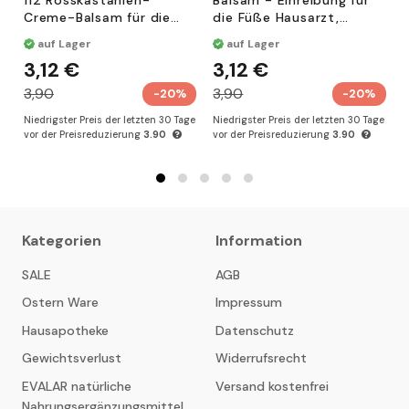
altersbedingte Veränderungen
Creme-Balsam für die
die Füße Hausarzt,
Füße, 50 gr
venotonisch, mit
auf Lager
auf Lager
Blutegelextrakt und
3,12 €
3,12 €
Rosskastanie, 75 ml
trockene Nagelhaut
3,90
3,90
-20%
-20%
Niedrigster Preis der letzten 30 Tage
Niedrigster Preis der letzten 30 Tage
N
vor der Preisreduzierung
3.90
vor der Preisreduzierung
3.90
v
HEILENDE KOMPONENTEN
Flüssiges Paraffin ist eine hochwirksame Komponente,
Kategorien
Information
die in professionellen Schönheitssalons zur
SALE
AGB
Handpflege verwendet wird. Dank seiner einzigartigen
Ostern Ware
Impressum
Eigenschaften liefert es schnelle, sichtbare
Hausapotheke
Datenschutz
Ergebnisse, um der Haut für lange Zeit überlegene
Glätte, Geschmeidigkeit und ein jugendliches,
Gewichtsverlust
Widerrufsrecht
gepflegtes Aussehen zu verleihen. Flüssiges Paraffin
EVALAR natürliche
Versand kostenfrei
bildet einen schwerelosen, okklusiven,
Nahrungsergänzungsmittel