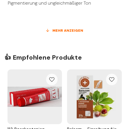
Pigmentierung und ungleichmäßiger Ton
abblätternde und brüchige Nägel
MEHR ANZEIGEN
Haut, die zu Reizungen und Schuppenbildung neigt
👍 Empfohlene Produkte
die Notwendigkeit, die Haut vor den nachteiligen
Auswirkungen von Umweltfaktoren zu schützen
Verlust der Festigkeit, Elastizität, Weichheit
112 Rosskastanien-
Balsam - Einreibung für