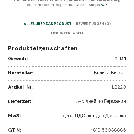
Für den Kauf dieses Produkts gelten die in der Vereinbarung
beschriebenen Regeln des Online-Shops
AGB
ALLES ÜBER DAS PRODUKT
BEWERTUNGEN (0)
HERUNTERLADEN
Produkteigenschaften
Gewicht:
75 мл
Hersteller:
Белита Витекс
Artikel-Nr.:
L2220
Lieferzeit:
3-5 дней по Германии
MwSt.:
цена НДС вкл. доп Доставка
GTIN:
4810153038685