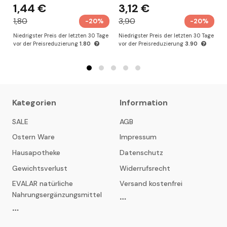
1,44 €
3,12 €
jede Hautzelle bei.
1,80
3,90
-20%
-20%
Niedrigster Preis der letzten 30 Tage
Niedrigster Preis der letzten 30 Tage
N
vor der Preisreduzierung
1.80
vor der Preisreduzierung
3.90
v
Ein dreifacher Komplex aus AHA-Säuren (Glykol-,
Milch-, Zitronensäure) erneuert intensiv die Haut,
stimuliert die natürliche Zellregeneration in den tiefen
Schichten der Epidermis, hellt Altersflecken auf,
Kategorien
Information
gleicht den Teint aus, schafft den Effekt einer
strahlenden, ausgeruhten und jugendlich
SALE
AGB
aussehenden Haut .
Ostern Ware
Impressum
Hausapotheke
Datenschutz
Gewichtsverlust
Widerrufsrecht
Das maximale Ergebnis wird durch den komplexen
EVALAR natürliche
Versand kostenfrei
Einsatz von Linienprodukten erreicht. Die Wirkung ist
Nahrungsergänzungsmittel
kumulativ und hält lange an.
Für alle Hauttypen geeignet.