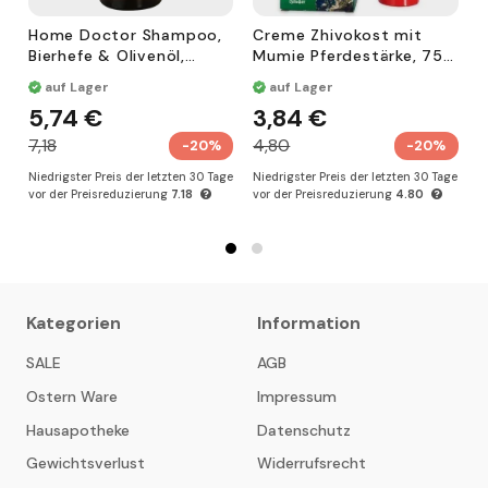
Home Doctor Shampoo,
Creme Zhivokost mit
B
Bierhefe & Olivenöl,
Mumie Pferdestärke, 75
t
Glanz & Stärke, 1000 ml
ml
,
auf Lager
auf Lager
e
5,74 €
3,84 €
7,18
4,80
3
-20%
-20%
Niedrigster Preis der letzten 30 Tage
Niedrigster Preis der letzten 30 Tage
N
vor der Preisreduzierung
7.18
vor der Preisreduzierung
4.80
v
Kategorien
Information
SALE
AGB
Ostern Ware
Impressum
Hausapotheke
Datenschutz
Gewichtsverlust
Widerrufsrecht