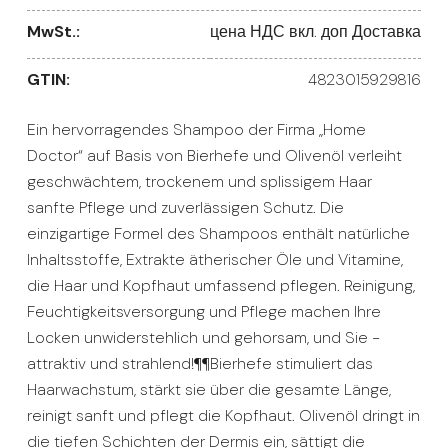
MwSt.:
цена НДС вкл. доп Доставка
GTIN:
4823015929816
Ein hervorragendes Shampoo der Firma „Home
Doctor“ auf Basis von Bierhefe und Olivenöl verleiht
geschwächtem, trockenem und splissigem Haar
sanfte Pflege und zuverlässigen Schutz. Die
einzigartige Formel des Shampoos enthält natürliche
Inhaltsstoffe, Extrakte ätherischer Öle und Vitamine,
die Haar und Kopfhaut umfassend pflegen. Reinigung,
Feuchtigkeitsversorgung und Pflege machen Ihre
Locken unwiderstehlich und gehorsam, und Sie -
attraktiv und strahlend!¶¶Bierhefe stimuliert das
Haarwachstum, stärkt sie über die gesamte Länge,
reinigt sanft und pflegt die Kopfhaut. Olivenöl dringt in
die tiefen Schichten der Dermis ein, sättigt die