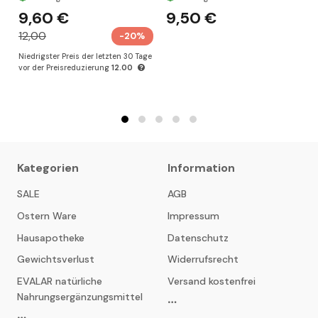
el
9,60 €
9,50 €
12,00
-20%
Niedrigster Preis der letzten 30 Tage
N
vor der Preisreduzierung
12.00
v
Kategorien
Information
SALE
AGB
Ostern Ware
Impressum
Hausapotheke
Datenschutz
Gewichtsverlust
Widerrufsrecht
EVALAR natürliche
Versand kostenfrei
Nahrungsergänzungsmittel