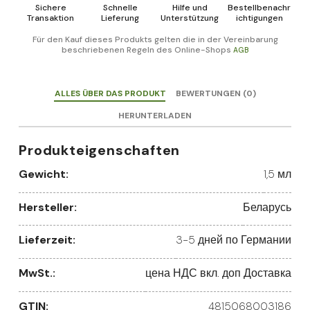
Sichere
Schnelle
Hilfe und
Bestellbenachr
Transaktion
Lieferung
Unterstützung
ichtigungen
Für den Kauf dieses Produkts gelten die in der Vereinbarung
beschriebenen Regeln des Online-Shops
AGB
ALLES ÜBER DAS PRODUKT
BEWERTUNGEN (0)
HERUNTERLADEN
Produkteigenschaften
Gewicht:
1,5 мл
Hersteller:
Беларусь
Lieferzeit:
3-5 дней по Германии
MwSt.:
цена НДС вкл. доп Доставка
GTIN:
4815068003186