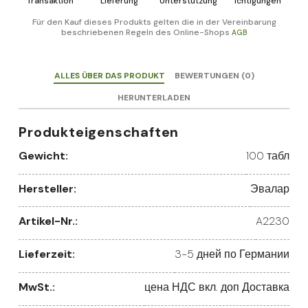
Transaktion
Lieferung
Unterstützung
ichtigungen
Für den Kauf dieses Produkts gelten die in der Vereinbarung
beschriebenen Regeln des Online-Shops
AGB
ALLES ÜBER DAS PRODUKT
BEWERTUNGEN (0)
HERUNTERLADEN
Produkteigenschaften
Gewicht:
100 табл
Hersteller:
Эвалар
Artikel-Nr.:
A2230
Lieferzeit:
3-5 дней по Германии
MwSt.:
цена НДС вкл. доп Доставка