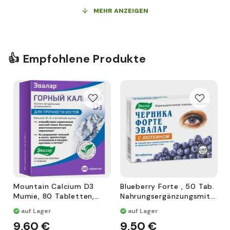
Ringelblumenextrakt, die eine ausgeprägte
MEHR ANZEIGEN
bakterizide, antivirale, entzündungshemmende und
heilende Wirkung haben. Hersteller: Medicamina,
Lettland
👍 Empfohlene Produkte
Mountain Calcium D3
Blueberry Forte , 50 Tab.
Mumie, 80 Tabletten,
Nahrungsergänzungsmitt
Nahrungsergänzungsmitt
el
auf Lager
auf Lager
el
9,60 €
9,50 €