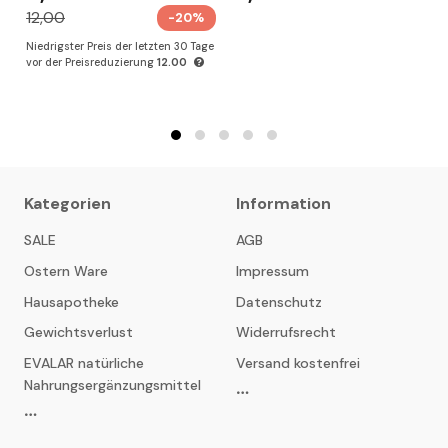
12,00
-20%
Niedrigster Preis der letzten 30 Tage
N
vor der Preisreduzierung
12.00
v
Kategorien
Information
SALE
AGB
Ostern Ware
Impressum
Hausapotheke
Datenschutz
Gewichtsverlust
Widerrufsrecht
EVALAR natürliche
Versand kostenfrei
Nahrungsergänzungsmittel