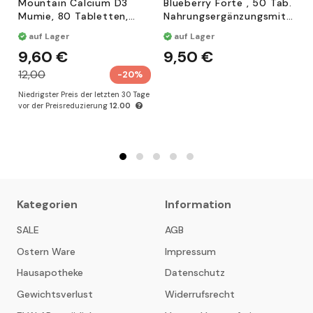
Mountain Calcium D3
Blueberry Forte , 50 Tab.
Mumie, 80 Tabletten,
Nahrungsergänzungsmitt
Nahrungsergänzungsmitt
el
auf Lager
auf Lager
el
9,60 €
9,50 €
12,00
-20%
N
Niedrigster Preis der letzten 30 Tage
T
vor der Preisreduzierung
12.00
Kategorien
Information
SALE
AGB
Ostern Ware
Impressum
Hausapotheke
Datenschutz
Gewichtsverlust
Widerrufsrecht