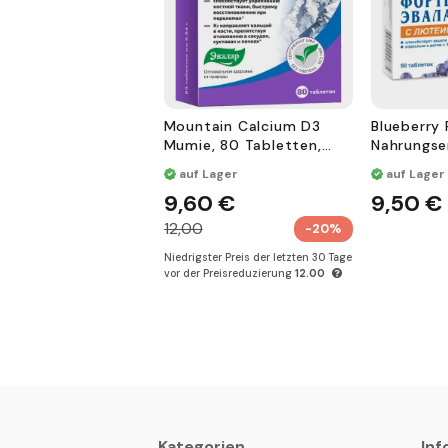
Mountain Calcium D3
Blueberry 
Mumie, 80 Tabletten,
Nahrungse
Nahrungsergänzungsmitt
el
auf Lager
auf Lager
el
9,60 €
9,50 €
12,00
-20%
Niedrigster Preis der letzten 30 Tage
vor der Preisreduzierung
12.00
Kategorien
Inf