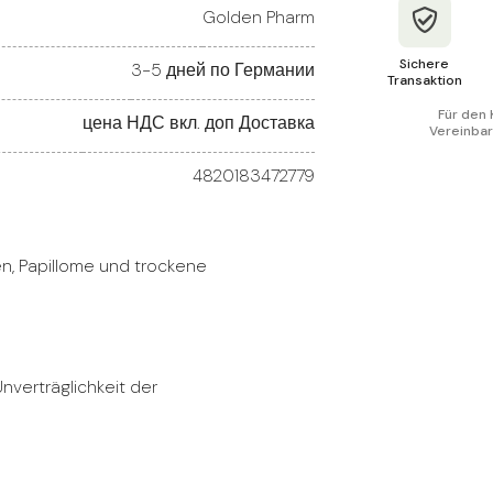
Golden Pharm
Sichere
3-5 дней по Германии
Transaktion
Für den 
цена НДС вкл. доп Доставка
Vereinbar
4820183472779
en, Papillome und trockene
Unverträglichkeit der