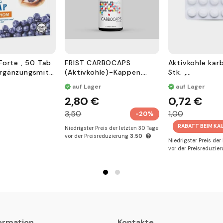
Forte , 50 Tab.
FRIST CARBOCAPS
Aktivkohle karb
rgänzungsmitt
(Aktivkohle)-Kappen.
Stk. ,
N20,
Nahrungsergän
auf Lager
auf Lager
Nahrungsergänzungsmitt
el
2,80 €
0,72 €
el
3,50
1,00
-20%
RABATT BEIM KA
Niedrigster Preis der letzten 30 Tage
vor der Preisreduzierung
3.50
Niedrigster Preis der
vor der Preisreduzie
ormation
Kontakte