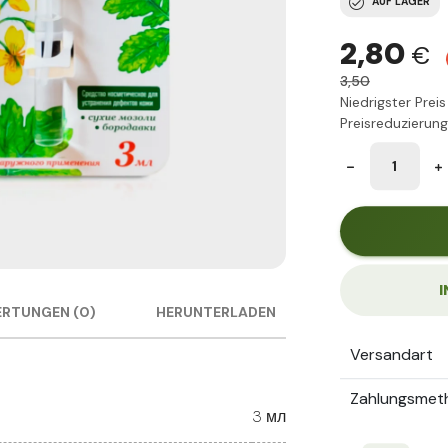
AUF LAGER
2,80
€
3,50
Niedrigster Prei
Preisreduzierun
I
RTUNGEN (0)
HERUNTERLADEN
Versandart
Zahlungsmet
3 мл