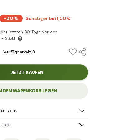
-20%
Günstiger bei 1,00 €
s der letzten 30 Tage vor der
g -
3.50
Verfügbarkeit 8
JETZT KAUFEN
N DEN WARENKORB LEGEN
AB 6.0 €
hode