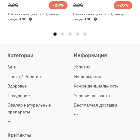
3,90
3,90
-20%
-20%
Самая низкая цена за 30 дней до
Самая низкая цена за 30 дней до
С
скидки
3.90
скидки
3.90
с
Категории
Информация
Sale
Условия
Пасха / Религия
Информация
Здоровье
Конфиденциальность
Похудение
Условия возврата
Эвалар натуральные
Бесплатная доставка
препараты
Контакты