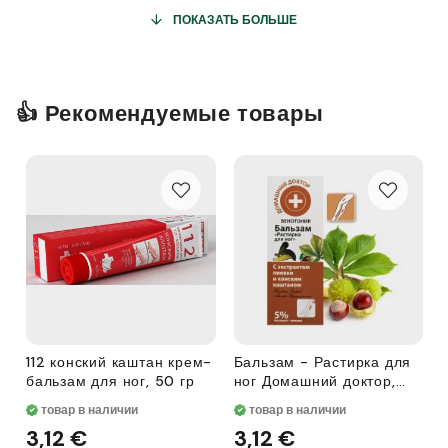
нанести на прикорневую зону и распределить по
ПОКАЗАТЬ БОЛЬШЕ
волосам от корней до кончиков, смыть водой. Не
применять под полиэтиленовую шапочку.
👍 Рекомендуемые товары
112 конский каштан крем-
Бальзам - Растирка для
бальзам для ног, 50 гр
ног Домашний доктор,
венотоник, с экстрактом
товар в наличии
товар в наличии
пиявки и конским
3,12 €
3,12 €
каштаном, 75 мл