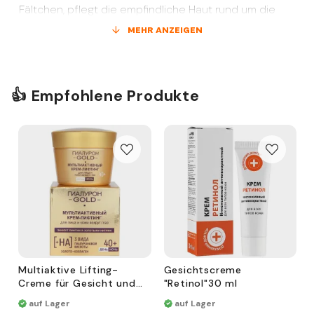
Fältchen, pflegt die empfindliche Haut rund um die
Augen und schützt vor UV-Strahlung.
MEHR ANZEIGEN
Wirkung:
Sichtbar glattere Haut
👍 Empfohlene Produkte
Faltenreduktion und Lifting-Effekt
Stärkt die Elastizität und spendet Feuchtigkeit
Für reife, trockene und empfindliche Haut
Multiaktive Lifting-
Gesichtscreme
Creme für Gesicht und
"Retinol"30 ml
Augenpartie 40+,
auf Lager
auf Lager
Tag/Nacht