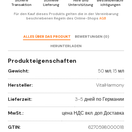
Sichere
Schnelle
Hilfe und
Bestellbenachr
Transaktion
Lieferung
Unterstützung
ichtigungen
Für den Kauf dieses Produkts gelten die in der Vereinbarung
beschriebenen Regeln des Online-Shops
AGB
ALLES ÜBER DAS PRODUKT
BEWERTUNGEN (0)
HERUNTERLADEN
Produkteigenschaften
Gewicht:
50 мл, 15 мл
Hersteller:
VitalHarmony
Lieferzeit:
3-5 дней по Германии
MwSt.:
цена НДС вкл. доп Доставка
GTIN:
6270598000018