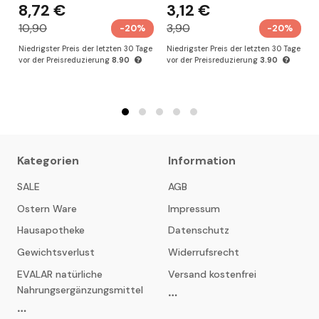
8,72 €
3,12 €
10,90
3,90
-20%
-20%
Niedrigster Preis der letzten 30 Tage
Niedrigster Preis der letzten 30 Tage
N
vor der Preisreduzierung
8.90
vor der Preisreduzierung
3.90
v
Kategorien
Information
SALE
AGB
Ostern Ware
Impressum
Hausapotheke
Datenschutz
Gewichtsverlust
Widerrufsrecht
EVALAR natürliche
Versand kostenfrei
Nahrungsergänzungsmittel